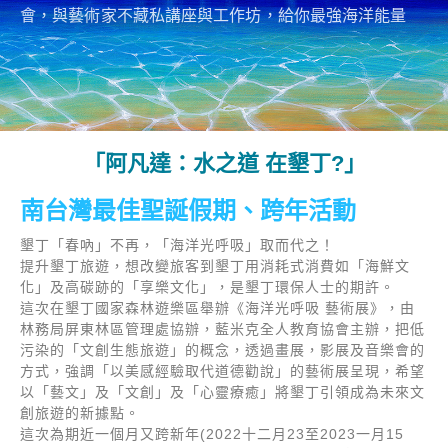
會，與藝術家不藏私講座與工作坊，給你最強海洋能量
「阿凡達：水之道 在墾丁?」
南台灣最佳聖誕假期、跨年活動
墾丁「春吶」不再，「海洋光呼吸」取而代之！
提升墾丁旅遊，想改變旅客到墾丁用消耗式消費如「海鮮文
化」及高碳跡的「享樂文化」，是墾丁環保人士的期許。
這次在墾丁國家森林遊樂區舉辦《海洋光呼吸 藝術展》，由
林務局屏東林區管理處協辦，藍米克全人教育協會主辦，把低
污染的「文創生態旅遊」的概念，透過畫展，影展及音樂會的
方式，強調「以美感經驗取代道德勸說」的藝術展呈現，希望
以「藝文」及「文創」及「心靈療癒」將墾丁引領成為未來文
創旅遊的新據點。
這次為期近一個月又跨新年(2022十二月23至2023一月15