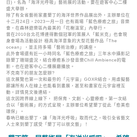
日)，名為「海洋光呼吸」藝術展的活動，要在遊客中心二樓
盛大舉辦，
除了有全省藝術家畫墾丁的海洋世界作品展出外，主辦單位在
十二月24日，2023一月一日 也有兩場「藍色療癒之旅」音樂
會，在森林遊樂區內最美的「花榭溫室」內舉行。
曾在2010台北花博連得數個冠軍的策展人「藍米克」也會現
身會場為活動設計 極具海洋意象的大型花藝作品「The
ocean」，並主持多場「藝術治療」的講座。
此外會場還有近一小時同名「藍色療癒之旅」三年水中攝影記
錄墾丁珊瑚盛況，結合療癒系沙發音樂Chill Ambience的電
影，也在遊客中心二樓展廳播放。
不克南下的朋友怎麼辦?
這次展覽也第一次和最夯的「元宇宙」GOXR結合，用虛擬藝
廊讓所有人在線上也能看到畫展，甚至和畫家在元宇宙裡互
動，詳情見文後連結。
這次因跨界線上線下， 把保育、文創、心靈療癒，第一次結
合以「藝術展」的方式呈現，主辦單位希望墾丁從此「愈美愈
環保」。
春吶已轍出墾丁，讓「海洋光呼吸」取而代之，吸引全省藝文
人士來到墾丁感受「墾丁可以很文藝」！