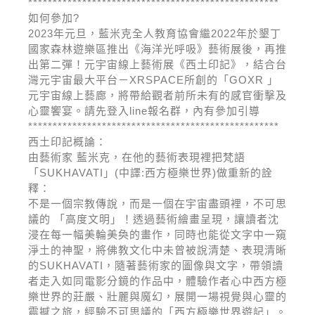
***************************************************
如何參加?
2023年元旦，藍米克全人教育協會繼2022年於墾丁
國家森林遊樂區推出《海洋光呼吸》藝術展後，再推
出第二彈！元宇宙線上藝術展《西土印記》，結合台
灣元宇宙最大平台－XRSPACE所創的「GOXR 」
元宇宙線上藝廊，將帶給觀者前所未有的感官衝擊及
心靈饗宴。請先登入line報名群，內有參加引導
***************************************************
西土印記概論：
由藝術家 藍米克，在他的藝術表現裡把梵語
「SUKHAVATI」(中譯:西方極樂世界)做重新的詮
釋：
不是一個宗教傳說，而是一個在宇宙盡頭裡，不可思
議的 「高度文明」！透過藝術繪畫呈現，讓讀者沈
浸在每一幅美輪美奐的畫作，同時也能從文字中一窺
淨土的神聖，將佛教文化中未曾被說清楚、表現清晰
的SUKHAVATI，隨著藝術家的圖像與文字，帶領讀
者走入如同電影分鏡的作品中，體驗作者心中西方極
樂世界的莊嚴、壯麗與魔幻，展開一場視覺與心靈的
震撼之旅，經驗不可思議的「西方極樂世界遊記」。