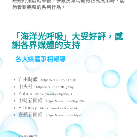
短短的預展結束後，多數民眾均期待正式展出時，能
夠看到完整的系列作品。
「海洋光呼吸」大受好評，感
謝各界媒體的支持
各大媒體爭相報導
自由時報
https://reurl.cc/Z1dQll
中央社
https://reurl.cc/NGgbvq
Yahoo
https://reurl.cc/qZ2n7D
中時新聞網
https://reurl.cc/eWgGRm
ETtoday
https://reurl.cc/vm2pYA
壹蘋新聞網
https://reurl.cc/6LMjo6