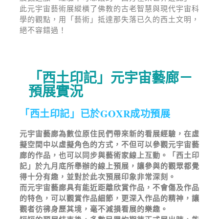
此元宇宙藝術展縱橫了佛教的古老智慧與現代宇宙科
學的觀點，用「藝術」抵達那失落已久的西土文明，
絕不容錯過！
「西土印記」元宇宙藝廊－
預展實況
「西土印記」已於GOXR成功預展
元宇宙藝廊為數位原住民們帶來新的看展經驗，在虛
擬空間中以虛擬角色的方式，不但可以參觀元宇宙藝
廊的作品，也可以同步與藝術家線上互動。「西土印
記」於九月底所舉辦的線上預展，讓參與的觀眾都覺
得十分有趣，並對於此次預展印象非常深刻。
而元宇宙藝廊具有能近距離欣賞作品，不會傷及作品
的特色，可以觀賞作品細節，更深入作品的精神，讓
觀者彷彿身歷其境，毫不減損看展的樂趣。