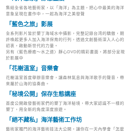
集結全省各地藝術家，以「海洋」為主題，把心中最美的海洋
意象呈現在畫作中，一起為海洋之美發聲
「藍色之旅」影展
全系列影片皆於墾丁海域水中攝影，完整記錄台湾的驕傲，期
許喚起更多人加入海洋保育的行列，透過文創藝術深入人心的
初衷，啟動新世代的力量。
另有〈藍色療癒～水之道〉靜心DVD的精彩畫面，將部分呈現
於影展中
「花榭溫室」音樂會
花榭溫室首度舉辦音樂會，讓森林氣息與海洋歌手的聲音，帶
來屬於山海的協奏曲。
「秘境公開」保存生態講座
首度公開啟發藝術家們的墾丁海洋秘境，帶大家認識不一樣的
墾丁，用全新的角度深度旅遊。
「絕不藏私」海洋藝術工作坊
藝術家獨門的海洋藝術技法大公開，讓你在一天內學會「怎麼