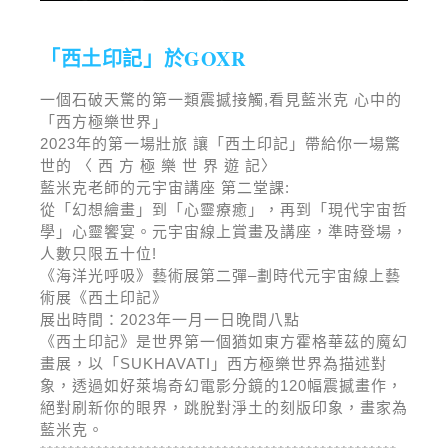
「西土印記」於GOXR
一個石破天驚的第一類震撼接觸,看見藍米克 心中的
「西方極樂世界」
2023年的第一場壯旅 讓「西土印記」帶給你一場驚
世的 〈 西 方 極 樂 世 界 遊 記〉
藍米克老師的元宇宙講座 第二堂課:
從「幻想繪畫」到「心靈療癒」，再到「現代宇宙哲
學」心靈饗宴。元宇宙線上賞畫及講座，準時登場，
人數只限五十位!
《海洋光呼吸》藝術展第二彈–劃時代元宇宙線上藝
術展《西土印記》
展出時間：2023年一月一日晚間八點
《西土印記》是世界第一個猶如東方霍格華茲的魔幻
畫展，以「SUKHAVATI」西方極樂世界為描述對
象，透過如好萊塢奇幻電影分鏡的120幅震撼畫作，
絕對刷新你的眼界，跳脫對淨土的刻版印象，畫家為
藍米克。