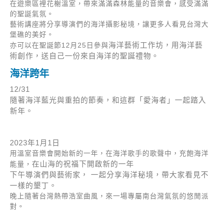
在遊樂區裡花榭溫室，帶來滿滿森林能量的音樂會，感受滿滿
的聖誕氣氛。
藝術講座將分享導演們的海洋攝影秘境，讓更多人看見台灣大
堡礁的美好。
海洋藝術工作坊，
用海洋藝
亦可以在聖誕節12月25日參與
術創作，送自己一份來自海洋的聖誕禮物。
海洋跨年
12/31
隨著
海洋藍光與重拍的節奏，和這群「愛海者」一起
踏入
新年。
2023年1月1日
用溫室音樂會開始新的一年，在海洋歌手的歌聲中，充飽海洋
在山海的祝福下開啟新的一年
能量，
下午導演們與藝術家， 一起分享海洋秘境，帶大家看見不
一樣的墾丁。
晚上隨著台灣熱帶浩室曲風，來一場專屬南台灣氣氛的悠閒派
對。