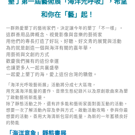
墾丁第一屆藝術展「海洋光呼吸」，希望
和你在「藝」起！
一群熱愛墾丁的藝術家們，決定讓今年的墾丁「不一樣」。
這群善用品牌概念、視覺影像與音樂的藝術家
用他們的專長打造了好玩、好聽、好文青的展覽與活動
為的就是創造一個與海洋有關的嘉年華，
用藝術與文創的方式
歡慶我們擁有的這份幸運
也讓更多人一起共襄盛舉
一起愛上墾丁的海，愛上這份台灣的驕傲。
「海洋光呼吸藝術展」活動將分成七大區塊，
用充滿海洋能量的畫作、音樂生態紀錄片以及原創歌曲來為墾
丁啟動藝術新能量。
除了靜態活動之外，還有許多能和藝術家面對面互動的活動。
想要一次了解活動內容及參與方式，啟動活動攻略，參與你最
想要的活動，善用大海清新包容的能量，為新的一年蓄積良好
的勢能
「海洋意象」靜態畫展