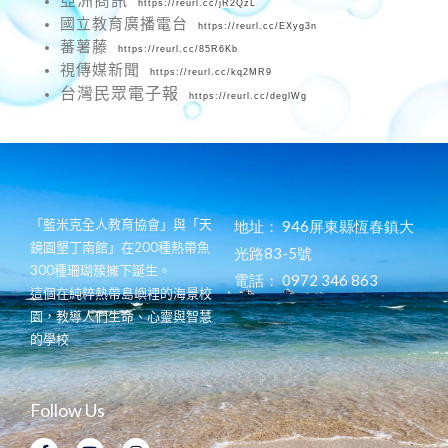
亞洲商訊
https://reurl.cc/jR2QzL
國立教育廣播電台
https://reurl.cc/EXyg3n
蕃薯藤
https://reurl.cc/85R6Kb
視傳媒新聞
https://reurl.cc/kq2MR9
台灣民眾電子報
https://reurl.cc/deglWg
「藍米克全人教育協會」與「天
地址
：
946屏東縣恆春鎮大
鏡園墾丁南館」在200種熱帶魚
光路83-5號
300種珊瑚簇擁下誕生。
電話
：
0972 346 863
這個在純粹熱帶島嶼裡的海景校
園，教導人們生命、心靈與智慧
的學校
Follow Us