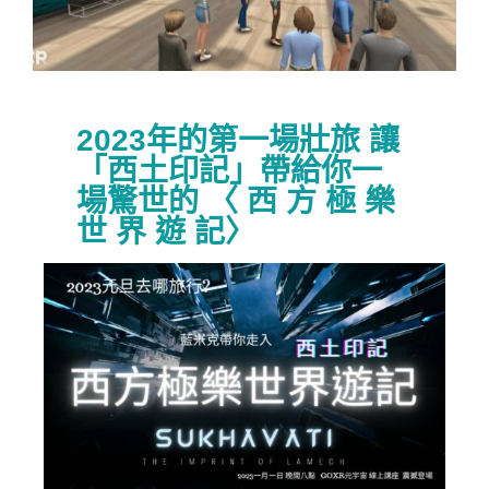
2023年的第一場壯旅 讓
「西土印記」帶給你一
場驚世的 〈 西 方 極 樂
世 界 遊 記〉