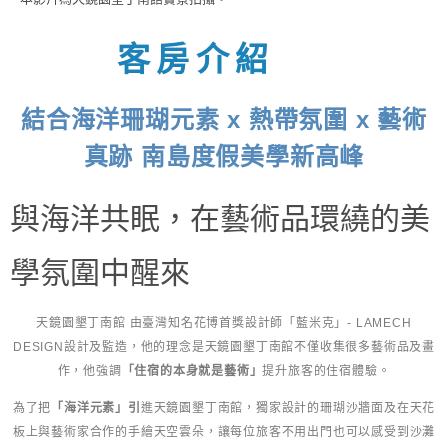
客房介紹
結合海洋珊瑚元素 x 熱帶氛圍 x
藝術
真跡 南島度假美學新高峰
與海洋共眠，在藝術品環繞的美
學氛圍中醒來
天鏡園墾丁南館 由臺灣知名花博首獎設計師「藍米克」- LAMECH
DESIGN設計及監造，他的理念是天鏡園墾丁南館不僅收集很多藝術品及畫
作，他強調
「住宿的本身就是藝術」
提升旅客的住宿體驗。
為了把
「海洋元素」引
進天鏡園墾丁南館，獨家設計的珊瑚沙牆面及在天花
板上與藝術家合作的手繪天空雲朵，讓每位旅客不用出門也可以感受到沙灘